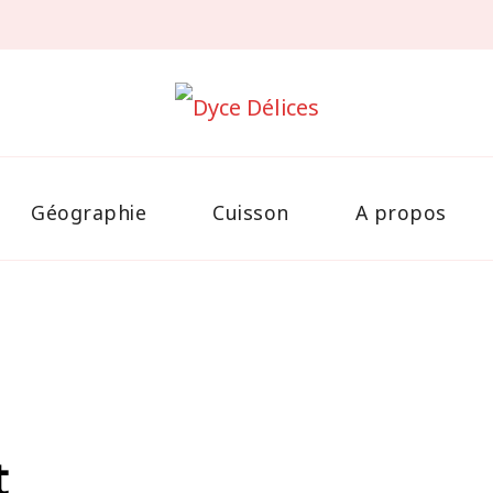
Recettes faciles pour cuisiner
Dyce Délices
Géographie
Cuisson
A propos
t