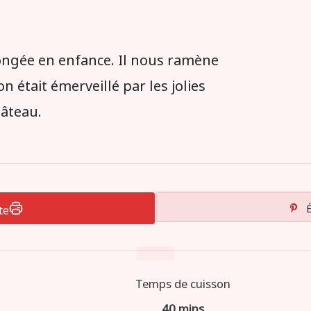
ongée en enfance. Il nous ramène
n était émerveillé par les jolies
gâteau.
te
É
Temps de cuisson
40 mins