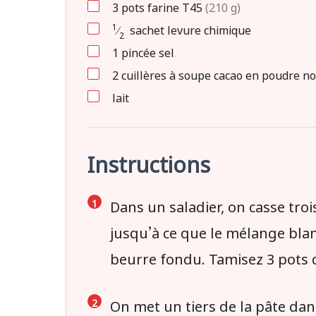
3
pots
farine T45
(210 g)
1
⁄
sachet
levure chimique
2
1
pincée
sel
2
cuillères à soupe
cacao en poudre no
lait
Instructions
Dans un saladier, on casse tro
jusqu’à ce que le mélange blan
beurre fondu. Tamisez 3 pots d
On met un tiers de la pâte dans