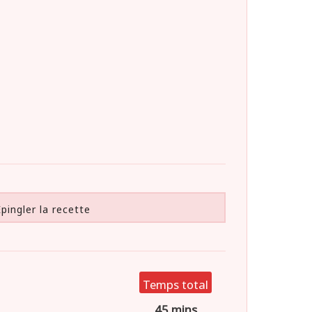
pingler la recette
Temps total
45 mins